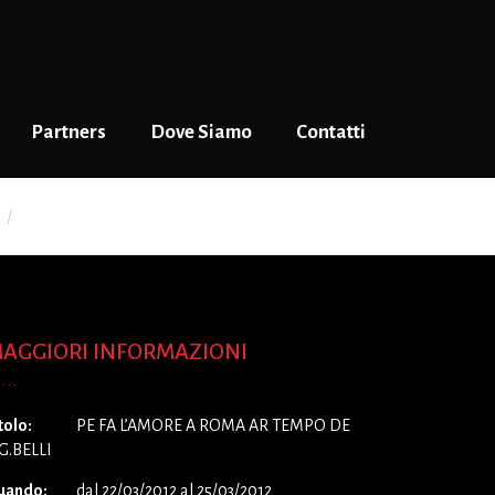
Partners
Dove Siamo
Contatti
PE FA L’AMORE A ROMA AR TEMPO DE G.G.BELLI
AGGIORI INFORMAZIONI
tolo:
PE FA L’AMORE A ROMA AR TEMPO DE
G.BELLI
uando:
dal 22/03/2012 al 25/03/2012