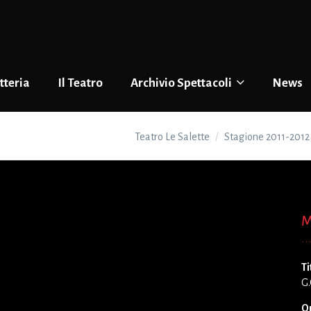
tteria
Il Teatro
Archivio Spettacoli
News
Teatro Le Salette
Stagione 2011-2012
M
Ti
G.
Q