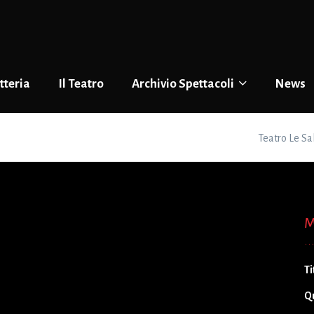
tteria
Il Teatro
Archivio Spettacoli
News
Teatro Le Sa
M
Ti
Q