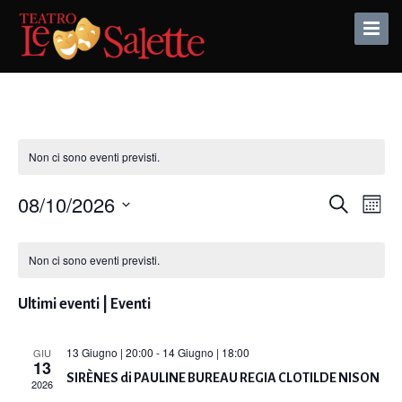
Toggle
Naviga
Non ci sono eventi previsti.
08/10/2026
Eventi
Eve
Cerca
Mese
Vis
Seleziona
Ricerca
Calendario
Nav
la
e
Non ci sono eventi previsti.
data.
di
viste
Eventi
Ultimi eventi | Eventi
Naviga
13 Giugno | 20:00
-
14 Giugno | 18:00
GIU
13
SIRÈNES di PAULINE BUREAU REGIA CLOTILDE NISON
2026