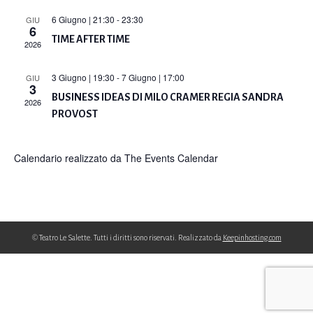
6 Giugno | 21:30
-
23:30
GIU
6
TIME AFTER TIME
2026
3 Giugno | 19:30
-
7 Giugno | 17:00
GIU
3
BUSINESS IDEAS DI MILO CRAMER REGIA SANDRA
2026
PROVOST
Calendario realizzato da
The Events Calendar
© Teatro Le Salette. Tutti i diritti sono riservati. Realizzato da
Keepinhosting.com