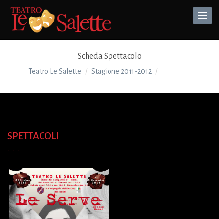
Toggle
Naviga
Scheda Spettacolo
Teatro Le Salette
Stagione 2011-2012
LE SERVE
SPETTACOLI