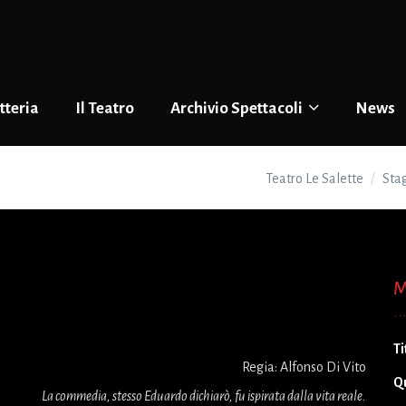
tteria
Il Teatro
Archivio Spettacoli
News
Teatro Le Salette
Sta
M
Ti
Regia: Alfonso Di Vito
Q
La commedia, stesso Eduardo dichiarò, fu ispirata dalla vita reale.