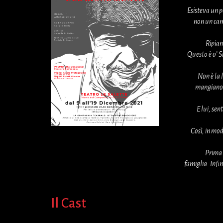
Esisteva un 
non un cam
Ripian
Questo è o’ S
Non è la 
mangiano»,
E lui, se
Così, in mod
Prima 
famiglia. Infin
Il Cast