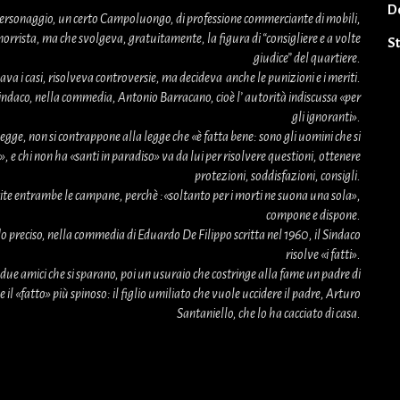
D
personaggio, un certo Campoluongo, di professione commerciante di mobili,
orrista, ma che svolgeva, gratuitamente, la figura di “consigliere e a volte
S
giudice” del quartiere.
ava i casi, risolveva controversie, ma decideva anche le punizioni e i meriti.
indaco, nella commedia, Antonio Barracano, cioè l’ autorità indiscussa «per
gli ignoranti».
legge, non si contrappone alla legge che «è fatta bene: sono gli uomini che si
 e chi non ha «santi in paradiso» va da lui per risolvere questioni, ottenere
protezioni, soddisfazioni, consigli.
ntite entrambe le campane, perchè :«soltanto per i morti ne suona una sola»,
compone e dispone.
o preciso, nella commedia di Eduardo De Filippo scritta nel 1960, il Sindaco
risolve «i fatti».
due amici che si sparano, poi un usuraio che costringe alla fame un padre di
e il «fatto» più spinoso: il figlio umiliato che vuole uccidere il padre, Arturo
Santaniello, che lo ha cacciato di casa.