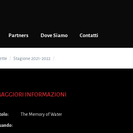
Partners
Dove Siamo
Contatti
ette
Stagione 2021-2022
The Memory of Water
AGGIORI INFORMAZIONI
tolo:
The Memory of Water
uando: