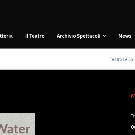
tteria
Il Teatro
Archivio Spettacoli
News
Teatro Le Sal
M
Ti
Q