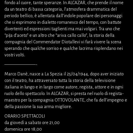
fondo al cuore, tante speranze. In ALCAZAR, che prende il nome
da un teatro di bassa categoria, l’atmosfera drammatica del
periodo bellico, è allentata dall’indole popolare dei personaggi
che si esprimono in dialetto romanesco del tempo, con battute
divertenti ed espressioni taglienti ma mai volgari. Tra uno che
“pija d’aceto” e un altro che “ariva callo callo”, la storia della
compagnia del Commendator Diotallevi vi farà vivere la scena
sperando che qualche sorriso e qualche lacrima risplendano nei
vostri volti.
———————-
Marco Danè, nasce a La Spezia il 25/04/1944, dopo aver iniziato
con il teatro, ha attraversato tutta la storia della televisione
italiana in lungo e in largo come autore, regista, attore e in ogni
ruolo dello spettacolo. In ALCAZAR, si presta nel ruolo di regista-
maestro per la compagnia OTTOVOLANTE, che fa dell’impegno e
della passione la sua arma migliore.
ORARIO SPETTACOLI
da giovedì a sabato ore 21,00
domenica ore 18,00