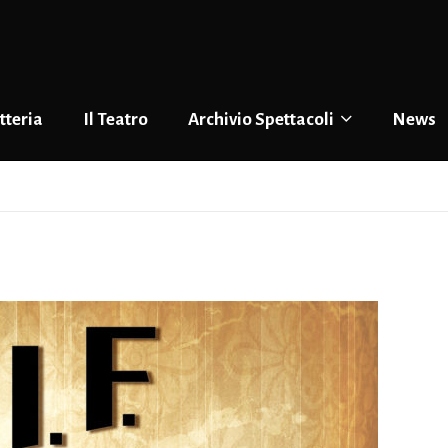
tteria
Il Teatro
Archivio Spettacoli
News