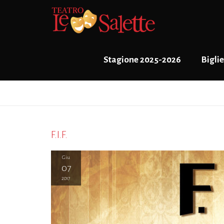
Stagione 2025-2026
Biglie
F.I.F.
Giu
07
2017