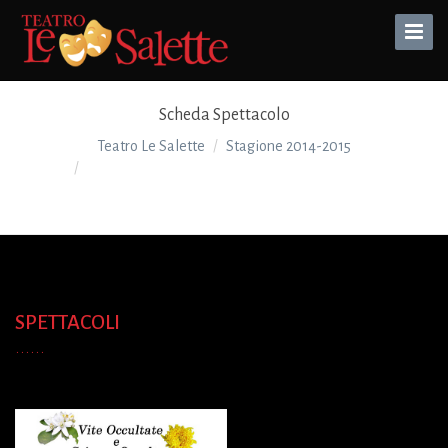
Toggle
Naviga
Scheda Spettacolo
Teatro Le Salette
Stagione 2014-2015
VITE OCCULTATE E SCIENZE OCCULTE& PIANI
PERFETTAMENTE INCRINATI
SPETTACOLI