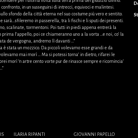
 scendere per l’ultima volta sulla terra prima del giudizio divino.
D
onfronto, in un susseguirsi di intrecci, equivoci e malintesi.
sullo sfondo della città eterna nel suo costume più vero e sentito.
S
 sarà…sfileremo in passerella, tra li fischi e li sputi dei presenti.
o, scalinate, tormentoni. Poi tutti in piedi appena entrerà la
 prima l’appello, poi ce chiameranno uno a la vorta …e noi, co’ la
ata de vergogna, andremo lì davanti …”
tra è stata un mozzico. Da piccoli volevamo esse grandi e da
olevamo mai morì … Ma si potessi torna’ in dietro, rifarei le
orei morì ‘n artre cento vorte pur de rinasce sempre e ricomincia’
…”
IS
ILARIA RIPANTI
GIOVANNI PAPELLO