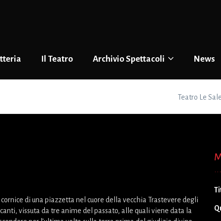
tteria
Il Teatro
Archivio Spettacoli
News
Teatro Le Sal
M
Ti
 cornice di una piazzetta nel cuore della vecchia Trastevere degli
Q
canti, vissuta da tre anime del passato, alle quali viene data la