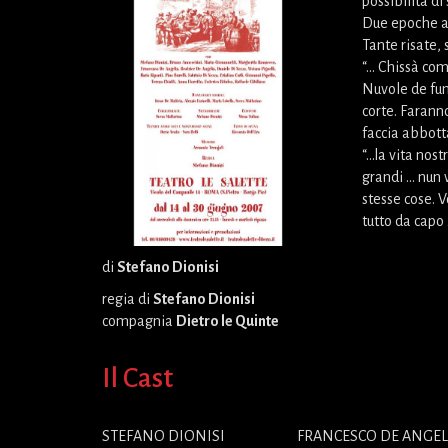
possibilità di
Due epoche a c
Tante risate, 
“… Chissà come
Nuvole de fum
corte. Faranno
faccia abbott
“…la vita nos
grandi … nun v
stesse cose. V
tutto da capo 
di
Stefano Dionisi
regia di
Stefano Dionisi
compagnia
Dietro le Quinte
Il Cast
STEFANO DIONISI
FRANCESCO DE ANGEL