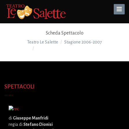
Toggle
Naviga
Scheda Spettacolo
Teatro Le Salette
Stagione 2006-2007
IL FAZZOLETTO DI DOSTOEVSKIJ
SPETTACOLI
di
Giuseppe Manfridi
regia di
Stefano Dionisi