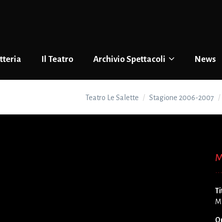
tteria
Il Teatro
Archivio Spettacoli
News
Teatro Le Salette
Stagione 2006-2007
M
Ti
M
Q