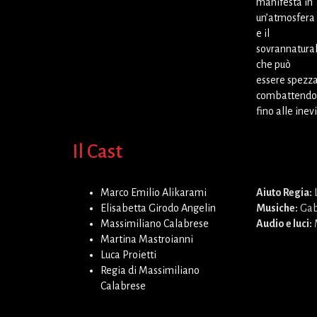
manifesta in
un’atmosfera 
e il
sovrannatural
che può
essere spezza
combattendo
fino alle inev
Il Cast
Marco Emilio Alikarami
Aiuto Regia:
L
Elisabetta Girodo Angelin
Musiche:
Gab
Massimiliano Calabrese
Audio e luci:
Martina Mastroianni
Luca Proietti
Regia di Massimiliano
Calabrese