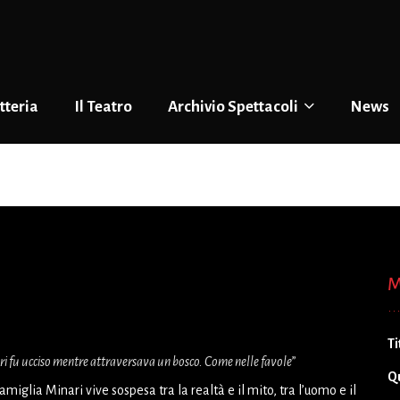
tteria
Il Teatro
Archivio Spettacoli
News
M
Ti
i fu ucciso mentre attraversava un bosco. Come nelle favole
”
Q
famiglia Minari vive sospesa tra la realtà e il mito, tra l’uomo e il