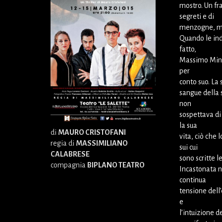
mostro. Un fra
segreti e di
menzogne, ma 
Quando le ind
fatto,
Massimo Minar
per
conto suo. La 
sangue della 
non
sospettava di 
la sua
di
MAURO CRISTOFANI
vita, ciò che 
regia di
MASSIMILIANO
sui cui
CALABRESE
sono scritte l
compagnia
BIPLANO TEATRO
Incastonata ne
continua
tensione dell
e
l’intuizione d