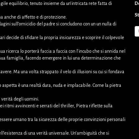
gile equilibrio, tenuto insieme da un’intricata rete fatta di
D
S
anche di affetto e di protezione.
agini sull’omicidio del padre si concludono con un un nulla di
i decide di sfidare la propria insicurezza e scoprire il colpevole
sua ricerca lo porterà faccia a faccia con l’incubo che si annida nel
sua famiglia, facendo emergere in lui una determinazione che
avere. Ma una volta strappato il velo di illusioni su cui si fondava
lo aspetta è una realtà dura, nuda e implacabile. Come la pietra
e verità degli uomini.
i ritmi avvincenti e serrati del thriller, Pietra riflette sulla
’essere umano tra la sicurezza delle proprie convinzioni personali
ell’esistenza di una verità universale. Un’ambiguità che si