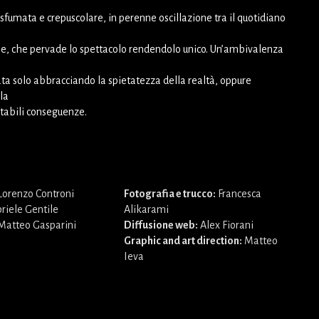
sfumata e crepuscolare, in perenne oscillazione tra il quotidiano
e, che pervade lo spettacolo rendendolo unico. Un’ambivalenza
ta solo abbracciando la spietatezza della realtà, oppure
la
itabili conseguenze.
orenzo Controni
Fotografia e trucco:
Francesca
riele Gentile
Alikarami
Matteo Gasparini
Diffusione web:
Alex Fiorani
Graphic and art direction:
Matteo
Ieva