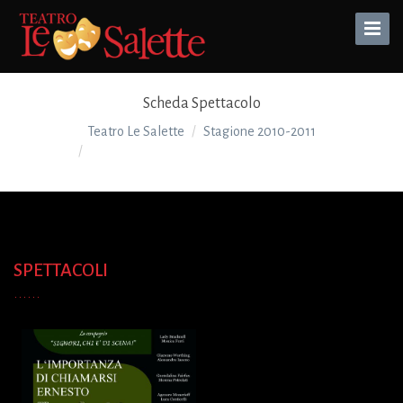
Toggle
Naviga
Scheda Spettacolo
Teatro Le Salette
Stagione 2010-2011
L’IMPORTANZA DI CHIAMARSI ERNESTO
SPETTACOLI