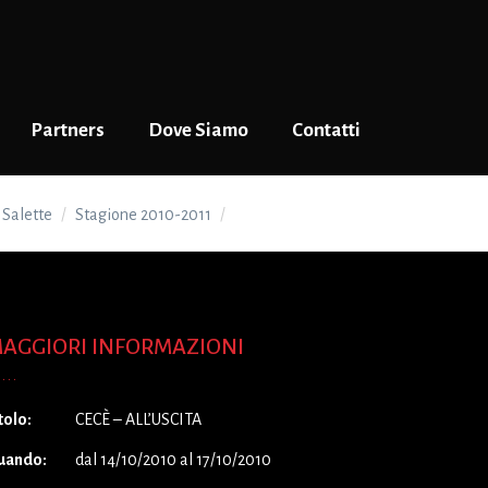
Partners
Dove Siamo
Contatti
 Salette
Stagione 2010-2011
CECÈ – ALL’USCITA
AGGIORI INFORMAZIONI
tolo:
CECÈ – ALL’USCITA
uando:
dal 14/10/2010 al 17/10/2010