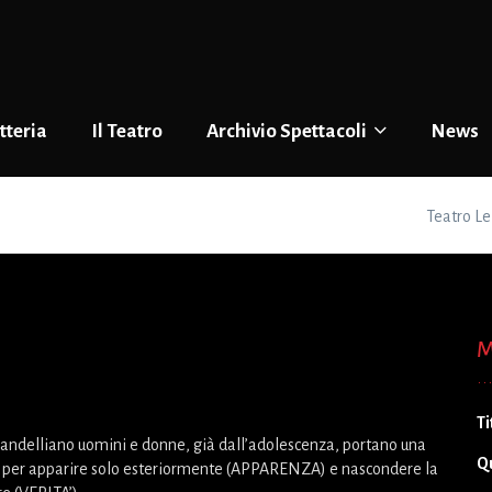
tteria
Il Teatro
Archivio Spettacoli
News
Teatro Le
M
Ti
randelliano uomini e donne, già dall’adolescenza, portano una
Q
er apparire solo esteriormente (APPARENZA) e nascondere la