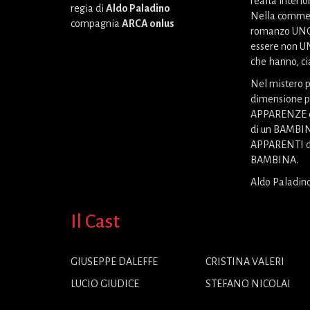
realtà interio
regia di
Aldo Paladino
Nella commedi
compagnia
ARCA onlus
romanzo UNO
essere non UN
che hanno, ci
Nel mistero p
dimensione po
APPARENZE d
di un BAMBIN
APPARENTI de
BAMBINA.
Aldo Paladin
Il Cast
GIUSEPPE DALEFFE
CRISTINA VALERI
LUCIO GIUDICE
STEFANO NICOLAI