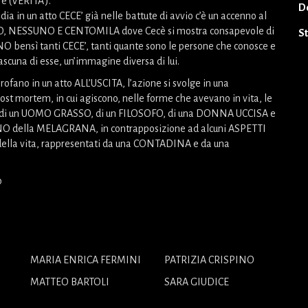
re (VERITA’).
D
a in un atto CECE’ già nelle battute di avvio c’è un accenno al
, NESSUNO E CENTOMILA dove Cecè si mostra consapevole di
S
O bensì tanti CECE’, tanti quante sono le persone che conosce e
ascuna di esse, un’immagine diversa di lui.
rofano in un atto ALL’USCITA, l’azione si svolge in una
st mortem, in cui agiscono, nelle forme che avevano in vita, le
i un UOMO GRASSO, di un FILOSOFO, di una DONNA UCCISA e
O della MELAGRANA, in contrapposizione ad alcuni ASPETTI
lla vita, rappresentati da una CONTADINA e da una
o
MARIA ENRICA FERMINI
PATRIZIA CRISPINO
MATTEO BARTOLI
SARA GIUDICE