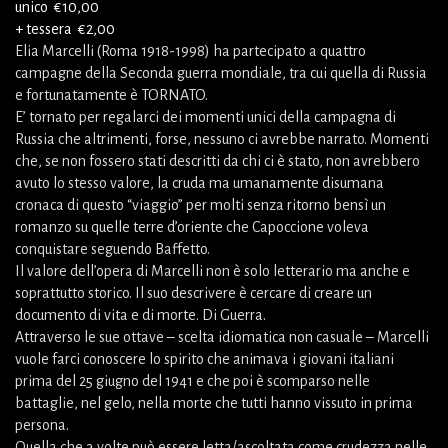
unico €10,00
+ tessera €2,00
Elia Marcelli (Roma 1918-1998) ha partecipato a quattro
campagne della Seconda guerra mondiale, tra cui quella di Russia
e fortunatamente è TORNATO.
E’ tornato per regalarci dei momenti unici della campagna di
Russia che altrimenti, forse, nessuno ci avrebbe narrato. Momenti
che, se non fossero stati descritti da chi ci è stato, non avrebbero
avuto lo stesso valore, la cruda ma umanamente disumana
cronaca di questo “viaggio” per molti senza ritorno bensì un
romanzo su quelle terre d’oriente che Capoccione voleva
conquistare seguendo Baffetto.
Il valore dell’opera di Marcelli non è solo letterario ma anche e
soprattutto storico. Il suo descrivere è cercare di creare un
documento di vita e di morte. Di Guerra.
Attraverso le sue ottave – scelta idiomatica non casuale – Marcelli
vuole farci conoscere lo spirito che animava i giovani italiani
prima del 25 giugno del 1941 e che poi è scomparso nelle
battaglie, nel gelo, nella morte che tutti hanno vissuto in prima
persona.
Quella che a volte può essere letta/ascoltata come crudezza nelle