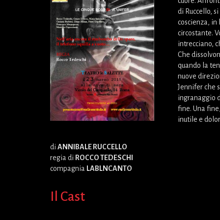
cuore. Affron
di Ruccello, s
coscienza, in 
circostante. V
intrecciano, 
Che dissolvono
quando la ten
nuove direzio
Jennifer che s
ingranaggio d
fine. Una fine
inutile e dol
di
ANNIBALE RUCCELLO
regia di
ROCCO TEDESCHI
compagnia
LABLNCANTO
Il Cast