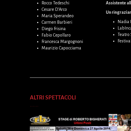
Rocco Tedeschi
Assistente al
Cesare D’Arco
Un ringrazia
Maria Sperandeo
Nadia 
Carmen Barbieri
LabInc
Diego Frisina
Teatro
Fabio Cepollaro
Festiva
Francesca Margognoni
Maurizio Capocciama
ALTRI SPETTACOLI