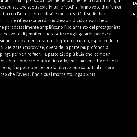
tando con un approccio nuovo le tematiche della drammaturgia
D
i costruisce uno spettacolo in cui le “voci” si fanno voce di un’unica
lotta con l’accettazione di sé e con la realtà di solitudine
S
oci come riflessi sonori di uno stesso individuo. Voci che si
che paradossalmente amplificano l’isolamento del protagonista.
 nel volto di Jennifer, che si sottrae agli sguardi, per darsi
sione e i movimenti drammaturgici si caricano, esplodendo in
ni. Sterzate improvvise, opera della parte più profonda di
pinge per venire fuori, la parte di sé più buia che, come un
ell’anima programmato al tracollo, trascina verso l’oscuro e la
, però, che potrebbe essere la liberazione da tutto il rumore
oroso che l’aveva, fino a quel momento, ingabbiata.