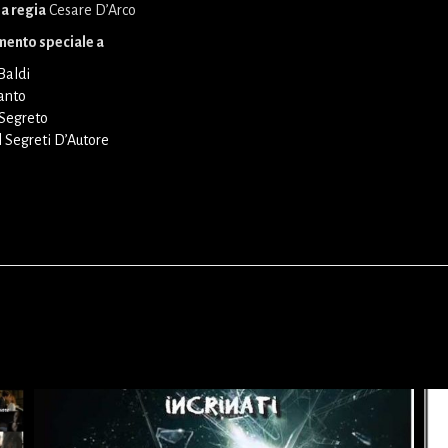
la regia
Cesare D’Arco
mento speciale a
Baldi
anto
 Segreto
l Segreti D’Autore