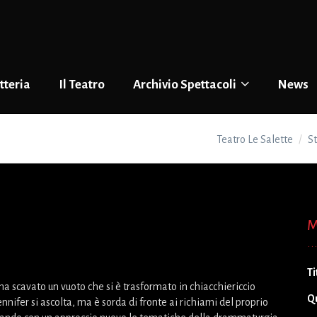
tteria
Il Teatro
Archivio Spettacoli
News
Teatro Le Salette
S
M
Ti
ha scavato un vuoto che si è trasformato in chiacchiericcio
Q
nnifer si ascolta, ma è sorda di fronte ai richiami del proprio