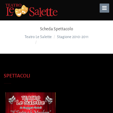
Toggle
Naviga
Scheda Spettacolo
Teatro Le Salette
Stagione 2010-2011
FILUMENA MARTURANO
SPETTACOLI