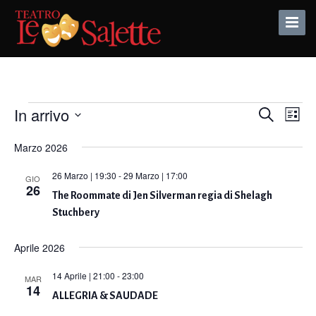
Toggle
Naviga
Eventi
In arrivo
Eventi
Eve
Cerca
Lista
Vis
Seleziona
Ricerca
Marzo 2026
Nav
la
e
data.
26 Marzo | 19:30
-
29 Marzo | 17:00
GIO
viste
26
The Roommate di Jen Silverman regia di Shelagh
Naviga
Stuchbery
Aprile 2026
14 Aprile | 21:00
-
23:00
MAR
14
ALLEGRIA & SAUDADE