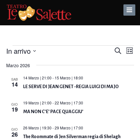
Toggle
Naviga
Eventi
In arrivo
Eventi
Eve
Cerca
Lista
Vis
Seleziona
Ricerca
Marzo 2026
Nav
la
e
data.
14 Marzo | 21:00
-
15 Marzo | 18:00
SAB
viste
14
LE SERVE DI JEAN GENET -REGIA LUIGI DI MAJO
Naviga
19 Marzo | 21:00
-
22 Marzo | 17:30
GIO
19
MA NON C’E’ PACE QUAGGIU’
26 Marzo | 19:30
-
29 Marzo | 17:00
GIO
26
The Roommate di Jen Silverman regia di Shelagh