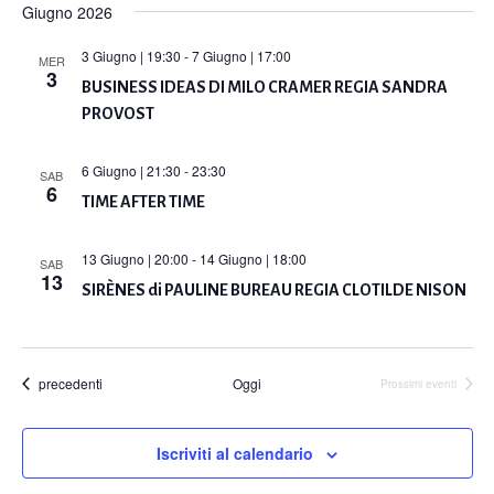
Giugno 2026
3 Giugno | 19:30
-
7 Giugno | 17:00
MER
3
BUSINESS IDEAS DI MILO CRAMER REGIA SANDRA
PROVOST
6 Giugno | 21:30
-
23:30
SAB
6
TIME AFTER TIME
13 Giugno | 20:00
-
14 Giugno | 18:00
SAB
13
SIRÈNES di PAULINE BUREAU REGIA CLOTILDE NISON
Eventi
precedenti
Oggi
Prossimi eventi
Iscriviti al calendario