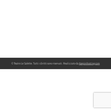
© Teatro Le Salette. Tutti i diritti sono riservati. Realizzato da
Keepinhosting.com