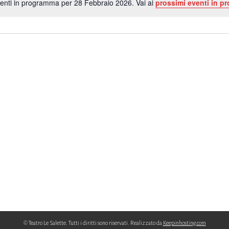
enti in programma per 28 Febbraio 2026. Vai ai
prossimi eventi in p
Notice
© Teatro Le Salette. Tutti i diritti sono riservati. Realizzato da
Keepinhosting.com