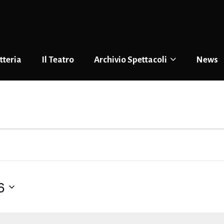
tteria
Il Teatro
Archivio Spettacoli
News
6