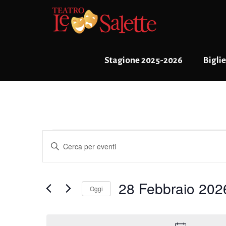
Stagione 2025-2026
Biglie
Eventi
Eventi
Inserisci
Ricerca
Parola
for
Chiave.
e
28
Cerca
28 Febbraio 202
viste
Eventi
Oggi
Febbraio
per
Navigazione
Seleziona
Parola
2026
la
Chiave.
data.