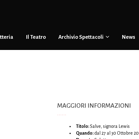
tteria
Il Teatro
Archivio Spettacoli
News