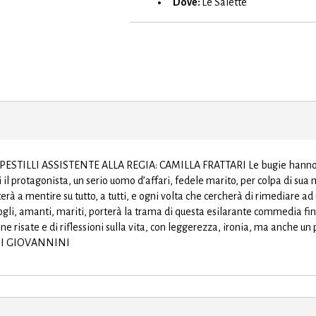
MAGGIORI INFORMAZIONI
Titolo:
Salve, signora Lewis
Quando:
dal 27 al 30 Ottobre 2
Dove:
Le Salette