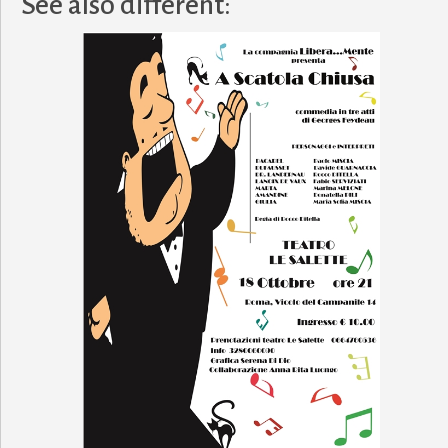
Description
di: AUTORI VARI REGIA: ANGELO TUTI AIUTO REGIA: MONICA TEMPEST
sono molto più pericolose… Ecco la morale di questo spettacolo in cui
appunto, si troverà ingarbugliato in una matassa di bugie che lo porter
assurde invece di diminuire si moltiplicheranno. Inoltre l’arrivo di
e folle compagnia di affiatati attori, vi regalerà un ora e mezza di
RINA USAI GAIA VALERIA SPERATI ALBERTO SCATTONE GIOVAN
See also different: