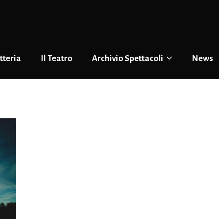
tteria
Il Teatro
Archivio Spettacoli
News