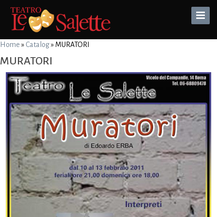
Toggle
Naviga
Home
»
Catalog
»
MURATORI
MURATORI