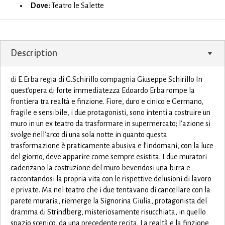
Dove:
Teatro le Salette
Description
di E.Erba regia di G.Schirillo compagnia Giuseppe Schirillo In
quest’opera di forte immediatezza Edoardo Erba rompe la
frontiera tra realtà e finzione. Fiore, duro e cinico e Germano,
fragile e sensibile, i due protagonisti, sono intenti a costruire un
muro in un ex teatro da trasformare in supermercato; l’azione si
svolge nell’arco di una sola notte in quanto questa
trasformazione è praticamente abusiva e l’indomani, con la luce
del giorno, deve apparire come sempre esistita. I due muratori
cadenzano la costruzione del muro bevendosi una birra e
raccontandosi la propria vita con le rispettive delusioni di lavoro
e private. Ma nel teatro che i due tentavano di cancellare con la
parete muraria, riemerge la Signorina Giulia, protagonista del
dramma di Strindberg, misteriosamente risucchiata, in quello
spazio scenico, da una precedente recita. La realtà e la finzione