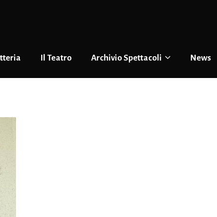
tteria
Il Teatro
Archivio Spettacoli
News