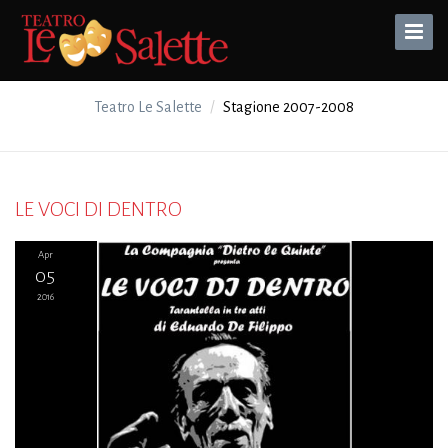
Toggle
Naviga
Teatro Le Salette
Stagione 2007-2008
LE VOCI DI DENTRO
Apr
05
2016