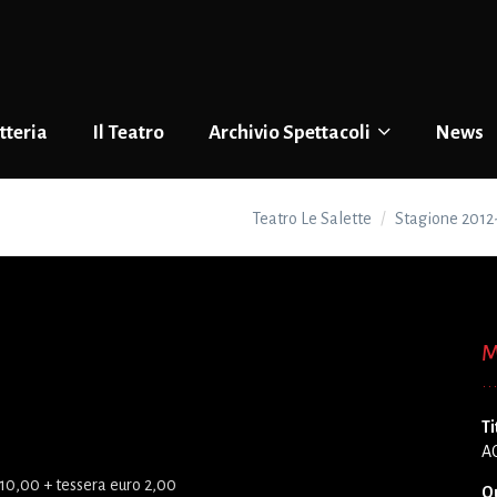
tteria
Il Teatro
Archivio Spettacoli
News
Teatro Le Salette
Stagione 2012
M
Ti
A
 10,00 + tessera euro 2,00
Q