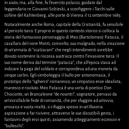
in aiuto, ma, alla fine, fu l’esercito polacco, guidato dal
leggendario re Giovanni Sobieski, a sconfiggere i Turchi sulle
colline del Kahlenberg, alle porte di Vienna il 12 settembre 1683.
Naturalmente anche Roma, capitale della Cristianità, fu sensibile
al pericolo turco. E proprio in questo contesto storico si colloca la
storia del fantasioso personaggio di Meo (Bartolomeo) Patacca, il
cavallaro del rione Monti, coinvolto, suo malgrado, nella creazione
di un’armata di “scalzacani” che negli intendimenti avrebbe
dovuto sostenere la riscossa austriaca contro l’invasione turca. Il
suo nome deriva dal termine “patacca”, che all’epoca stava ad
indicare la paga del soldato e corrispondeva ad una moneta da
cinque carlini. Egli simboleggia il bullo per antonomasia, il
prototipo dello “sgherro” romanesco, un simpatico eroe idealista,
manesco e risoluto. Meo Patacca è una sorta di poetico Don
Chisciotte, un Brancaleone “de noantri”, sognatore, pervaso da
un’incrollabile fede di romanità, che per sfuggire ad un’ovvia,
prosaica e vuota realtà, si rifuggia spesso in un’illusoria
aspirazione a far rivivere, attraverso le sue discutibili gesta, i
fantasmi degli eroi quiriti, assumendo atteggiamenti eccessivi e
“bulleschi”.