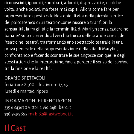
riconosciuti, ignorati, snobbati, adorati, disprezzati e, qualche
volta, anche odiati, ma forse mai capiti. Allora come fare per
rappresentare questo caleidoscopio di vita nella piccola cornice
del palcoscenico di un teatro? Come riuscire a tirar fuori la
sensualità, la fragilità e la femminilità di Marilyn senza cadere nel
banale? Solo ricorrendo al vecchio trucco delle scatole cinesi, del
“teatro nel teatro”, trasformando uno spettacolo teatrale in una
prova generale della rappresentazione della vita di Marylin,
confrontando e facendo scontrare le sue angosce con quelle degli
stessi attori che la interpretano, fino a perdere il senso del confine
tra la finzione e la realtà.
ORARIO SPETTACOLI
feriali ore 21,00 – festivi ore 17,45
lunedì e martedì riposo
INFORMAZIONI E PRENOTAZIONI
335 6843670 vittoria viola@libero.it
338 9599695
mabi62@fastwebnet.it
Il Cast