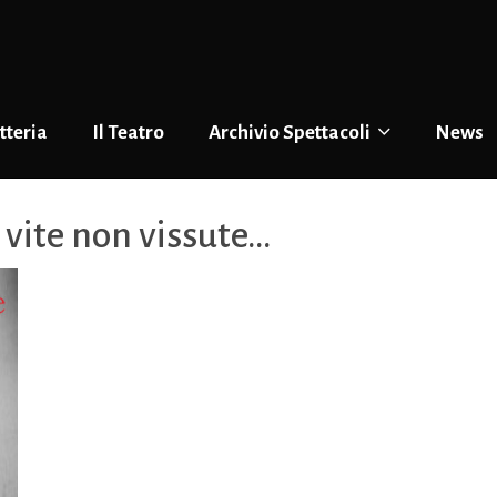
tteria
Il Teatro
Archivio Spettacoli
News
 vite non vissute…