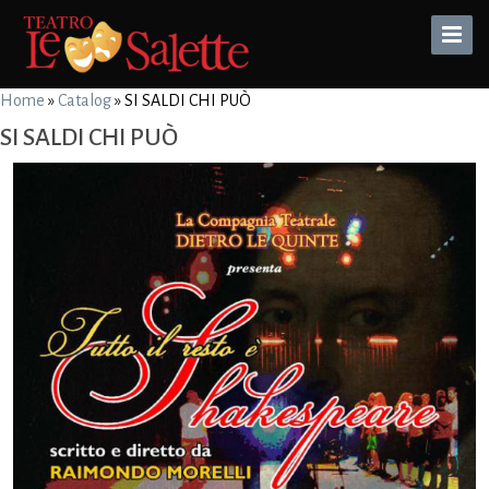
Toggle
Naviga
Home
»
Catalog
»
SI SALDI CHI PUÒ
SI SALDI CHI PUÒ